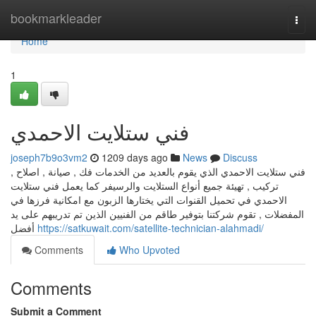
Home
bookmarkleader
Togg
navi
Home
1
فني ستلايت الاحمدي
joseph7b9o3vm2
1209 days ago
News
Discuss
فني ستلايت الاحمدي الذي يقوم بالعديد من الخدمات فك , صيانة , اصلاح ,
تركيب , تهيئة جميع أنواع الستلايت والرسيفر كما يعمل فني ستلايت
الاحمدي في تحميل القنوات التي يختارها الزبون مع امكانية فرزها في
المفضلات , تقوم شركتنا بتوفير طاقم من الفنيين الذين تم تدريبهم على يد
أفضل
https://satkuwait.com/satellite-technician-alahmadi/
Comments
Who Upvoted
Comments
Submit a Comment