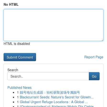
No HTML
HTML is disabled
Report Page
Search
Go
Published News
1
靓号地址生成器：轻松获取波场专属靓号
1
Blackcurrant Seeds: Nature's Secret for Glowin...
1
Global Urgent Refuge Locations : A Global ...
1
{Opakowaniadeal.pl: Najlepszy Wybór Dla Ciebie ...