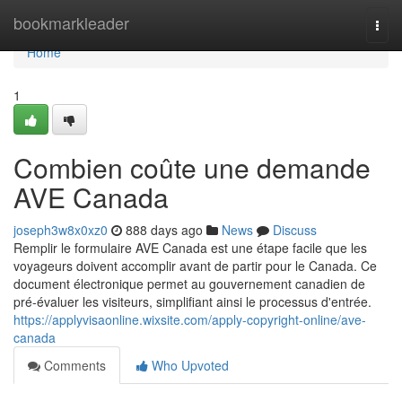
Home
bookmarkleader
Togg
navi
Home
1
Combien coûte une demande
AVE Canada
joseph3w8x0xz0
888 days ago
News
Discuss
Remplir le formulaire AVE Canada est une étape facile que les
voyageurs doivent accomplir avant de partir pour le Canada. Ce
document électronique permet au gouvernement canadien de
pré-évaluer les visiteurs, simplifiant ainsi le processus d'entrée.
https://applyvisaonline.wixsite.com/apply-copyright-online/ave-
canada
Comments
Who Upvoted