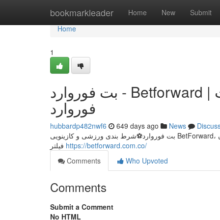
Home
bookmarkleader
Home
New
Submit
Home
1
بت فوروارد - Betforward | مرجع رسمی و معتبر شرط بندی بت
فوروارد
hubbardp482nwf6
649 days ago
News
Discus
بت فوروارد⚽شرط بندی ورزشی و کازینویی BetForward، مسابقات فوتبال، بسکتبال، بازی های کازینویی باکارات، پوکر، انفجاربت فوروارد بدون
فیلتر
https://betforward.com.co/
Comments
Who Upvoted
Comments
Submit a Comment
No HTML