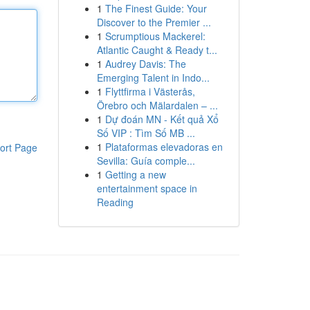
1
The Finest Guide: Your
Discover to the Premier ...
1
Scrumptious Mackerel:
Atlantic Caught & Ready t...
1
Audrey Davis: The
Emerging Talent in Indo...
1
Flyttfirma i Västerås,
Örebro och Mälardalen – ...
1
Dự đoán MN - Kết quả Xổ
Số VIP : Tìm Số MB ...
1
Plataformas elevadoras en
ort Page
Sevilla: Guía comple...
1
Getting a new
entertainment space in
Reading