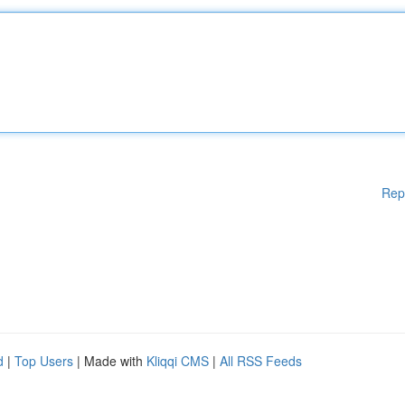
Rep
d
|
Top Users
| Made with
Kliqqi CMS
|
All RSS Feeds