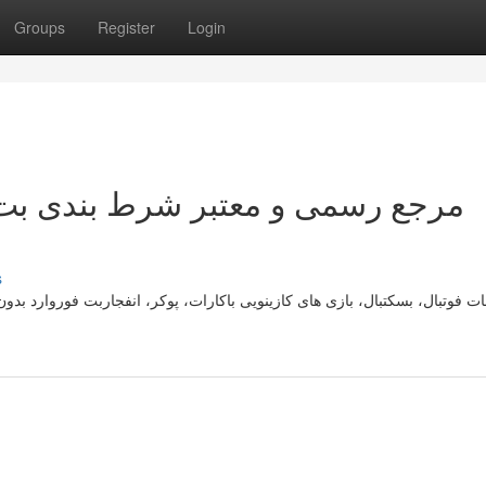
Groups
Register
Login
s