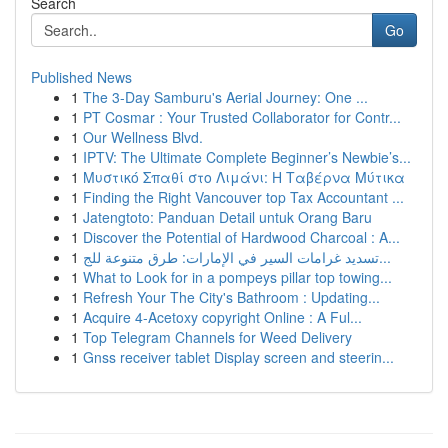
Search
Go
Published News
1
The 3-Day Samburu's Aerial Journey: One ...
1
PT Cosmar : Your Trusted Collaborator for Contr...
1
Our Wellness Blvd.
1
IPTV: The Ultimate Complete Beginner’s Newbie’s...
1
Μυστικό Σπαθί στο Λιμάνι: Η Ταβέρνα Μύτικα
1
Finding the Right Vancouver top Tax Accountant ...
1
Jatengtoto: Panduan Detail untuk Orang Baru
1
Discover the Potential of Hardwood Charcoal : A...
1
تسديد غرامات السير في الإمارات: طرق متنوعة للج...
1
What to Look for in a pompeys pillar top towing...
1
Refresh Your The City's Bathroom : Updating...
1
Acquire 4-Acetoxy copyright Online : A Ful...
1
Top Telegram Channels for Weed Delivery
1
Gnss receiver tablet Display screen and steerin...