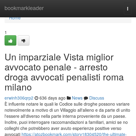
Home
bookmarkleader
Togg
navi
Home
1
Un imparziale Vista miglior
avvocato penale - arresto
droga avvocati penalisti roma
milano
erwinh306qrp2
636 days ago
News
Discuss
È influente notare le quali le Codice sulle droghe possono variare
notevolmente a motivo di un Villaggio all'alieno e da parte di unito
l'essere all'diverso nella parte interna proveniente da un paese.
Inoltre, puoi interrogare raccomandazioni a familiari, amici se no
colleghi che potrebbero aver avuto esperienze positive verso
avvocati
https://atozbookmark.com/story18304520/the-ultimate-