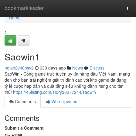
Home
bookmarkleader
Togg
navi
Home
1
Saowin1
nolan2v46psv2
633 days ago
News
Discuss
SaoWin - Cổng game trực tuyến uy tín hàng đầu Việt Nam, mang
đến cho bạn trải nghiệm giải trí đỉnh cao với kho game đa dạng,
tỷ lệ cược hấp dẫn và quà tặng siêu khủng dành riêng cho tân
thủ!
https://45listing.com/story20277244/saowin
Comments
Who Upvoted
Comments
Submit a Comment
No HTML