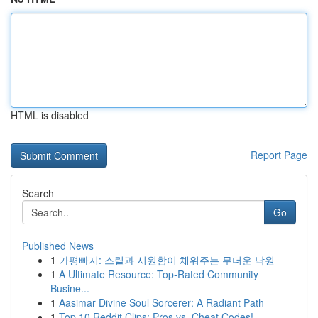
HTML is disabled
Report Page
Search
Go
Published News
1
가평빠지: 스릴과 시원함이 채워주는 무더운 낙원
1
A Ultimate Resource: Top-Rated Community
Busine...
1
Aasimar Divine Soul Sorcerer: A Radiant Path
1
Top 10 Reddit Clips: Pros vs. Cheat Codes!