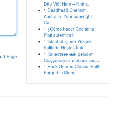
Đầu Việt Nam – Nhận...
1
Deadhead Chemist
Australia: Your copyright
Car...
1
¿Cómo hacer Cochinita
Pibil auténtica?
1
İstanbul içinde Yüksek
Kalitede Hostes İmk...
1
Качественный ремонт
ort Page
Создаем уют и облик ваш...
1
Rock Gnome Clerics: Faith
Forged in Stone