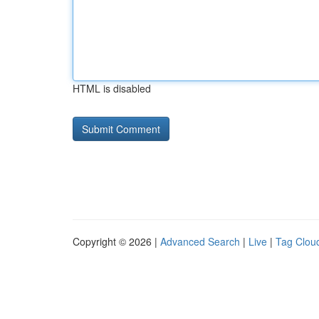
HTML is disabled
Copyright © 2026 |
Advanced Search
|
Live
|
Tag Clou