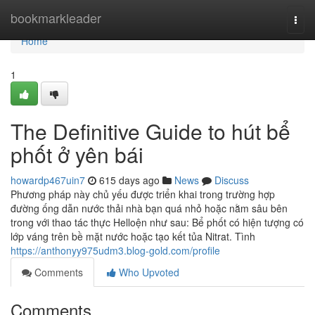
Home
bookmarkleader
Togg
navi
Home
1
The Definitive Guide to hút bể
phốt ở yên bái
howardp467uin7
615 days ago
News
Discuss
Phương pháp này chủ yếu được triển khai trong trường hợp
đường ống dẫn nước thải nhà bạn quá nhỏ hoặc nằm sâu bên
trong với thao tác thực Helloện như sau: Bể phốt có hiện tượng có
lớp váng trên bề mặt nước hoặc tạo kết tủa Nitrat. Tình
https://anthonyy975udm3.blog-gold.com/profile
Comments
Who Upvoted
Comments