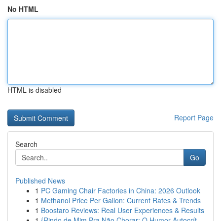
No HTML
HTML is disabled
Report Page
Search
Go
Published News
1
PC Gaming Chair Factories in China: 2026 Outlook
1
Methanol Price Per Gallon: Current Rates & Trends
1
Boostaro Reviews: Real User Experiences & Results
1
{Rindo de Mim Pra Não Chorar: O Humor Autocrít...