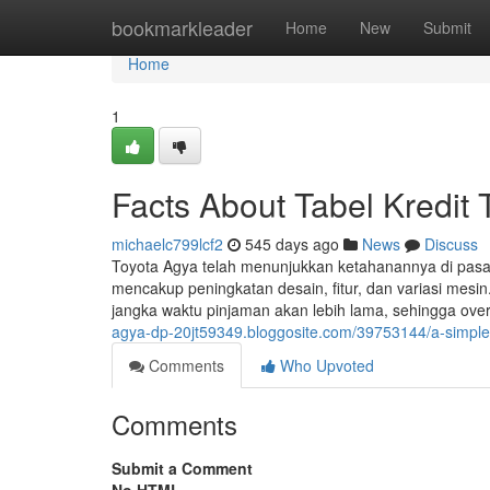
Home
bookmarkleader
Home
New
Submit
Home
1
Facts About Tabel Kredit
michaelc799lcf2
545 days ago
News
Discuss
Toyota Agya telah menunjukkan ketahanannya di pasar
mencakup peningkatan desain, fitur, dan variasi mesi
jangka waktu pinjaman akan lebih lama, sehingga over
agya-dp-20jt59349.bloggosite.com/39753144/a-simple-k
Comments
Who Upvoted
Comments
Submit a Comment