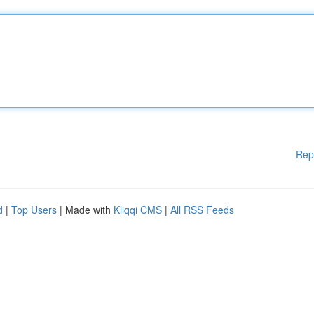
Rep
d
|
Top Users
| Made with
Kliqqi CMS
|
All RSS Feeds