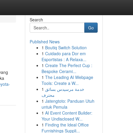
Search
Go
Published News
1
Boutiq Switch Solution
1
Cuidado para Dor em
Esportistas : A Relaxa...
1
Create The Perfect Cup :
Bespoke Cerami...
 yang
1
The Leading AI Webpage
aka
Tools: Create a W...
oyota-
1
خدمة مرسيدس بسائق
محترف
1
Jatengtoto: Panduan Utuh
untuk Pemula
1
AI Event Content Builder:
Your Undisclosed W...
1
Finding the Ideal Office
Furnishings Suppli...