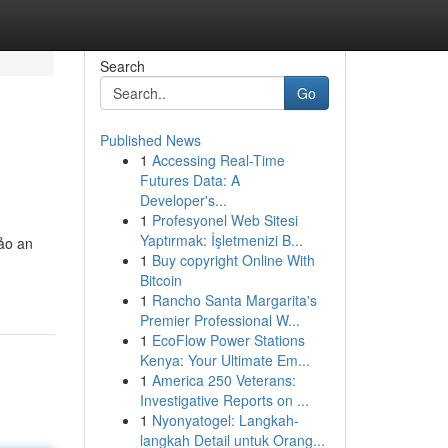
Search
Go
Published News
1
Accessing Real-Time
Futures Data: A
Developer's...
1
Profesyonel Web Sitesi
Yaptırmak: İşletmenizi B...
bảo an
1
Buy copyright Online With
Bitcoin
1
Rancho Santa Margarita's
Premier Professional W...
1
EcoFlow Power Stations
Kenya: Your Ultimate Em...
1
America 250 Veterans:
Investigative Reports on ...
1
Nyonyatogel: Langkah-
langkah Detail untuk Orang...