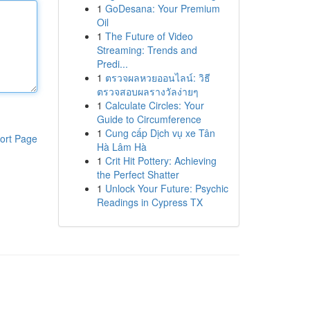
1
GoDesana: Your Premium
Oil
1
The Future of Video
Streaming: Trends and
Predi...
1
ตรวจผลหวยออนไลน์: วิธี
ตรวจสอบผลรางวัลง่ายๆ
1
Calculate Circles: Your
Guide to Circumference
1
Cung cấp Dịch vụ xe Tân
ort Page
Hà Lâm Hà
1
Crit Hit Pottery: Achieving
the Perfect Shatter
1
Unlock Your Future: Psychic
Readings in Cypress TX