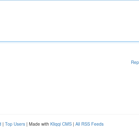
Rep
d
|
Top Users
| Made with
Kliqqi CMS
|
All RSS Feeds