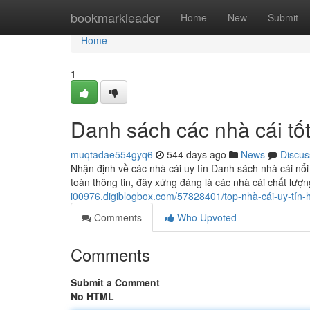
Home
bookmarkleader
Home
New
Submit
Home
1
Danh sách các nhà cái tốt
muqtadae554gyq6
544 days ago
News
Discus
Nhận định về các nhà cái uy tín Danh sách nhà cái nổi
toàn thông tin, đây xứng đáng là các nhà cái chất lượng ca
i00976.digiblogbox.com/57828401/top-nhà-cái-uy-tín-
Comments
Who Upvoted
Comments
Submit a Comment
No HTML