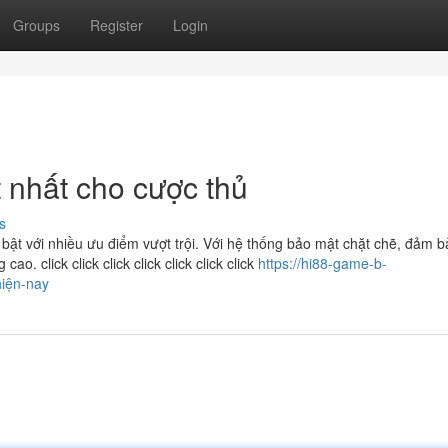
Groups
Register
Login
 nhất cho cược thủ
s
 bật với nhiều ưu điểm vượt trội. Với hệ thống bảo mật chặt chẽ, đảm 
o. click click click click click click click
https://hi88-game-b-
hiện-nay