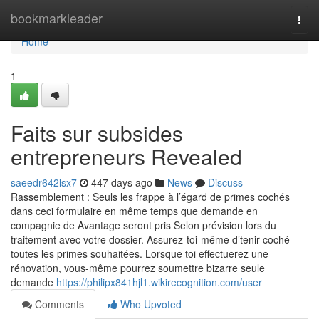
Home
bookmarkleader
Togg
navi
Home
1
Faits sur subsides
entrepreneurs Revealed
saeedr642lsx7
447 days ago
News
Discuss
Rassemblement : Seuls les frappe à l’égard de primes cochés
dans ceci formulaire en même temps que demande en
compagnie de Avantage seront pris Selon prévision lors du
traitement avec votre dossier. Assurez-toi-même d’tenir coché
toutes les primes souhaitées. Lorsque toi effectuerez une
rénovation, vous-même pourrez soumettre bizarre seule
demande
https://philipx841hjl1.wikirecognition.com/user
Comments
Who Upvoted