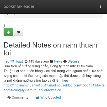
Home
bookmarkleader
Togg
navi
Home
1
Detailed Notes on nam thuan
loi
fredj791baa2
445 days ago
News
Discuss
Dựa trên nền tảng vững chắc, Công ty tnhh mtv sx tm Nam
Thuận Lợi phát triển bằng việc chú trọng vào nguồn nhân lực chất
lượng cao – nơi tập trung sức mạnh tập thể được phát huy, cũng
là nơi không ngừng sáng tạo và đi lên theo
https://inoxnamthuanloi16047.madmouseblog.com/15504349/facts-
about-cong-ty-nam-thuan-loi-revealed
Comments
Who Upvoted