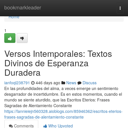
Home
bookmarkleader
Togg
navi
Home
1
Versos Intemporales: Textos
Divinos de Esperanza
Duradera
ianfoql238791
446 days ago
News
Discuss
En las profundidades del alma, a veces emerge un sentimiento
desgarrador de incertidumbre. Es en estos momentos, cuando el
mundo se siente aturdido, que las Escritos Eterios: Frases
Sagradas de Alentamiento Constante
https://fannieiejn560328.aioblogs.com/85946362/escritos-eterios-
frases-sagradas-de-alentamiento-constante
Comments
Who Upvoted