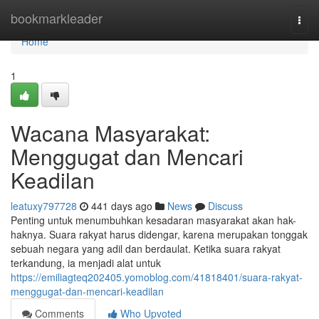
Home
bookmarkleader
Togg
navi
Home
1
Wacana Masyarakat:
Menggugat dan Mencari
Keadilan
leatuxy797728
441 days ago
News
Discuss
Penting untuk menumbuhkan kesadaran masyarakat akan hak-
haknya. Suara rakyat harus didengar, karena merupakan tonggak
sebuah negara yang adil dan berdaulat. Ketika suara rakyat
terkandung, ia menjadi alat untuk
https://emiliagteq202405.yomoblog.com/41818401/suara-rakyat-
menggugat-dan-mencari-keadilan
Comments
Who Upvoted