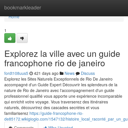
Home
bookmarkleader
Home
1
Explorez la ville avec un guide
francophone rio de janeiro
fordt108uus5
421 days ago
News
Discuss
Explorez les Sites Naturels Exceptionnels de Rio De Janeiro
accompagné d'un Guide Expert Découvrir les splendeurs de la
nature de Rio de Janeiro avec l'accompagnement d'un guide
professionnel qualifié vous apporte une expérience incomparable
qui enrichit votre voyage. Vous traverserez des itinéraires
naturels, découvrirez des cascades secrètes et vous
familiariserez
https://guide-francophone-rio-
de85172.wikigiogio.com/1547132/histoire_local_raconté_par_un_gu
Comments
Who Upvoted