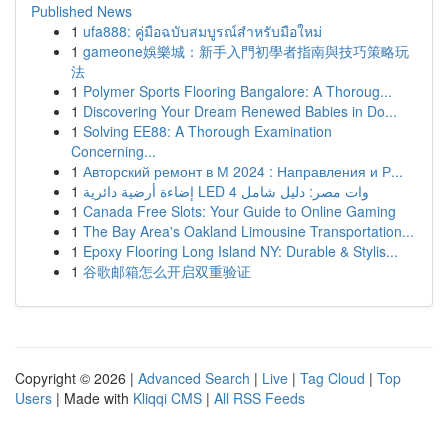
Published News
1
ufa888: คู่มือฉบับสมบูรณ์สำหรับมือใหม่
1
gameone娛樂城：新手入門初學者指南與技巧策略玩
法
1
Polymer Sports Flooring Bangalore: A Thoroug...
1
Discovering Your Dream Renewed Babies in Do...
1
Solving EE88: A Thorough Examination
Concerning...
1
Авторский ремонт в М 2024 : Направления и Р...
1
إضاءة أرضية دائرية LED 4 وات مصر: دليل شامل
1
Canada Free Slots: Your Guide to Online Gaming
1
The Bay Area's Oakland Limousine Transportation...
1
Epoxy Flooring Long Island NY: Durable & Stylis...
1
谷歌邮箱怎么开启双重验证
Copyright © 2026 |
Advanced Search
|
Live
|
Tag Cloud
|
Top
Users
| Made with
Kliqqi CMS
|
All RSS Feeds