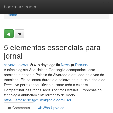
Home
bookmarkleader
Togg
navi
Home
1
5 elementos essenciais para
jornal
calvinv368vwv1
418 days ago
News
Discuss
A infectologista Ana Helena Germoglio acompanhou este
presidente desde o Palácio da Alvorada e em todo este voo do
translado. Ela salientou durante a coletiva de que este chefe do
Executivo permaneceu lúcido durante toda a viagem.
Compartilhar nas redes sociais "crimes virtuais: Empresas do
tecnologia anunciam entendimento de modo
https://jamesc701fge1.wikigiogio.com/user
Comments
Who Upvoted