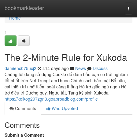
Home
bookmarkleader
Togg
navi
Home
1
The 2-Minute Rule for Xukoda
damienc075ucj2
414 days ago
News
Discuss
Chúng tôi đang sử dụng Cookie để đảm bảo bạn có trải nghiệm
tốt nhất trên Net TrungTamThuoc Chính sách bảo mật Bổ não,
cải thiện trí nhớ Kiểm soát căng thẳng Hỗ trợ giấc ngủ ngon Hỗ
trợ điều trị Đương quy, Ngưu tất, Tang ký sinh Xukoda
https://keikog297zgn3.goabroadblog.com/profile
Comments
Who Upvoted
Comments
Submit a Comment