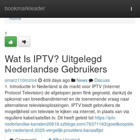
Home
bookmarkleader
Togg
navi
Home
1
Wat Is IPTV? Uitgelegd
Nederlandse Gebruikers
omarz110mzm4
409 days ago
News
Discuss
1. Introductie In Nederland is de markt voor IPTV (Internet
Protocol Television) de afgelopen jaren flink gegroeid, dankzij de
opkomst van breedbandinternet en de toenemende vraag naar
alternatieve televisieoplossingen. IPTV biedt gebruikers de
mogelijkheid om televisie te kijken via internet, in plaats van via
reguliere kabel/satelliet-tv. Dit heeft geleid tot
https://iptv-
nederlandse-kanalen20618.xzblogs.com/76371193/goedkoopste-
iptv-nederland-2025-vergelijk-providers-kanaallijst
Comments
Who Upvoted