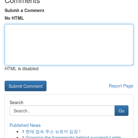
Submit a Comment
No HTML
HTML is disabled
Report Page
Search
Go
Published News
1
현재 접속 주소 뉴토끼 입장 !
1
Grasping the frameworks behind successful wide-...