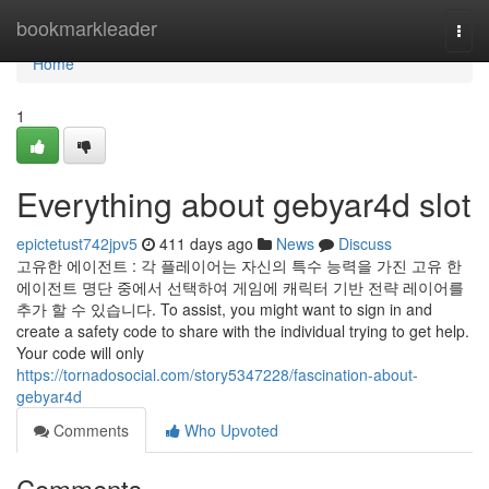
Home
bookmarkleader
Togg
navi
Home
1
Everything about gebyar4d slot
epictetust742jpv5
411 days ago
News
Discuss
고유한 에이전트 : 각 플레이어는 자신의 특수 능력을 가진 고유 한
에이전트 명단 중에서 선택하여 게임에 캐릭터 기반 전략 레이어를
추가 할 수 있습니다. To assist, you might want to sign in and
create a safety code to share with the individual trying to get help.
Your code will only
https://tornadosocial.com/story5347228/fascination-about-
gebyar4d
Comments
Who Upvoted
Comments