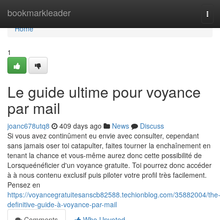
Home
bookmarkleader
Tog
navi
Home
1
Le guide ultime pour voyance
par mail
joanc678utq8
409 days ago
News
Discuss
Si vous avez continûment eu envie avec consulter, cependant
sans jamais oser toi catapulter, faites tourner la enchaînement en
tenant la chance et vous-même aurez donc cette possibilité de
Lorsqueénéficier d'un voyance gratuite. Toi pourrez donc accéder
à à nous contenu exclusif puis piloter votre profil très facilement.
Pensez en
https://voyancegratuitesanscb82588.techionblog.com/35882004/the
definitive-guide-à-voyance-par-mail
Comments
Who Upvoted