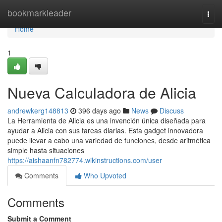
Home
bookmarkleader
Togg
navi
Home
1
Nueva Calculadora de Alicia
andrewkerg148813
396 days ago
News
Discuss
La Herramienta de Alicia es una invención única diseñada para
ayudar a Alicia con sus tareas diarias. Esta gadget innovadora
puede llevar a cabo una variedad de funciones, desde aritmética
simple hasta situaciones
https://aishaanfn782774.wikinstructions.com/user
Comments
Who Upvoted
Comments
Submit a Comment