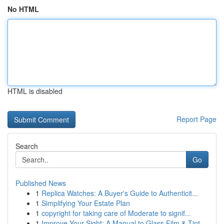
No HTML
HTML is disabled
Report Page
Search
Go
Published News
1
Replica Watches: A Buyer's Guide to Authenticit...
1
Simplifying Your Estate Plan
1
copyright for taking care of Moderate to signif...
1
Improve Your Sight: A Manual to Glass Film & Tint