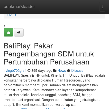
Home
bookmarkleader
Togg
navi
Home
1
BaliPlay: Pakar
Pengembangan SDM untuk
Pertumbuhan Perusahaan
irvingb702gfe4
395 days ago
News
Discuss
BALIPLAY: Spesialis HR untuk Kinerja Tim Unggul BaliPlay adalah
konsultan terpercaya di bidang Human Resources, yang
berkomitmen membantu perusahaan dalam mengoptimalkan
potensi karyawan. Kami menawarkan layanan komprehensif
mulai dari seleksi kandidat unggul, coaching SDM, hingga
transformasi organisasi. Dengan pendekatan yang strategis dan
adaptif, tim kami memastikan bahwa setiap s...