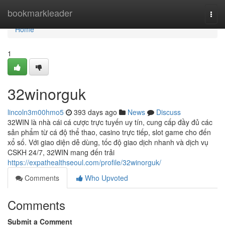
Home
bookmarkleader
Togg
navi
Home
1
32winorguk
lincoln3m00hmo5
393 days ago
News
Discuss
32WIN là nhà cái cá cược trực tuyến uy tín, cung cấp đầy đủ các
sản phẩm từ cá độ thể thao, casino trực tiếp, slot game cho đến
xổ số. Với giao diện dễ dùng, tốc độ giao dịch nhanh và dịch vụ
CSKH 24/7, 32WIN mang đến trải
https://expathealthseoul.com/profile/32winorguk/
Comments
Who Upvoted
Comments
Submit a Comment