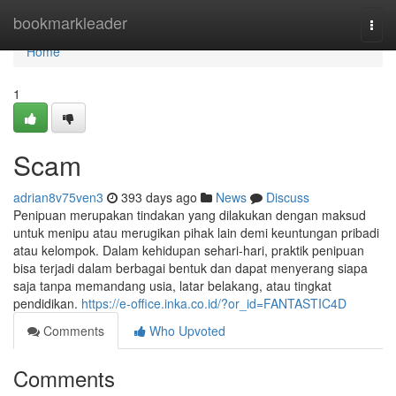
Home
bookmarkleader
Togg
navi
Home
1
Scam
adrian8v75ven3
393 days ago
News
Discuss
Penipuan merupakan tindakan yang dilakukan dengan maksud
untuk menipu atau merugikan pihak lain demi keuntungan pribadi
atau kelompok. Dalam kehidupan sehari-hari, praktik penipuan
bisa terjadi dalam berbagai bentuk dan dapat menyerang siapa
saja tanpa memandang usia, latar belakang, atau tingkat
pendidikan.
https://e-office.inka.co.id/?or_id=FANTASTIC4D
Comments
Who Upvoted
Comments