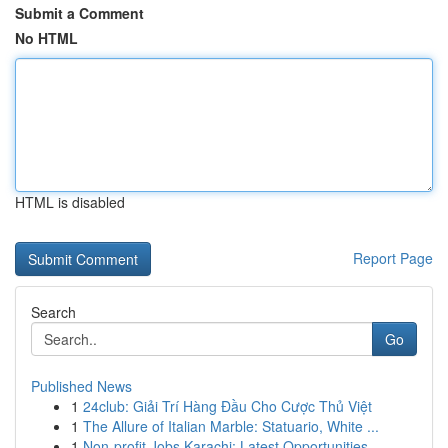
Submit a Comment
No HTML
HTML is disabled
Report Page
Search
Go
Published News
1
24club: Giải Trí Hàng Đầu Cho Cược Thủ Việt
1
The Allure of Italian Marble: Statuario, White ...
1
Non-profit Jobs Karachi: Latest Opportunities