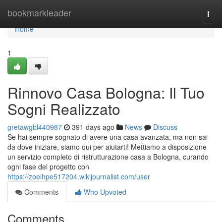
Home
bookmarkleader
Togg
navi
Home
1
Rinnovo Casa Bologna: Il Tuo
Sogni Realizzato
gretawgbl440987
391 days ago
News
Discuss
Se hai sempre sognato di avere una casa avanzata, ma non sai
da dove iniziare, siamo qui per aiutarti! Mettiamo a disposizione
un servizio completo di ristrutturazione casa a Bologna, curando
ogni fase del progetto con
https://zoeihpe517204.wikijournalist.com/user
Comments
Who Upvoted
Comments