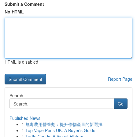
Submit a Comment
No HTML
HTML is disabled
Report Page
Search
Go
Published News
1
無毒農用營養劑：提升作物產量的新選擇
1
Top Vape Pens UK: A Buyer's Guide
1
Turtle Candy: A Sweet History