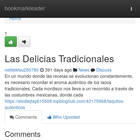
Home
bookmarkleader
Togg
navi
Home
1
Las Delicias Tradicionales
nettiekfsu250780
391 days ago
News
Discuss
En un mundo donde las recetas se evolucionan constantemente,
es necesario recordar el aroma auténtico de los tacos
tradicionales. Cada mordisco nos lleva a un recorrido a través de
las costumbres mexicanas, donde cada
https://elodiejtay615508.topbloghub.com/42175968/taquitos-
auténticos
Comments
Who Upvoted
Comments