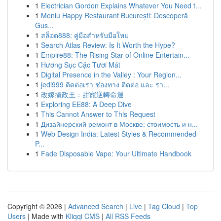
1
Electrician Gordon Explains Whatever You Need t...
1
Meniu Happy Restaurant București: Descoperă
Gus...
1
สล็อต888: คู่มือสำหรับมือใหม่
1
Search Atlas Review: Is It Worth the Hype?
1
Empire88: The Rising Star of Online Entertain...
1
Hương Sục Cặc Tươi Mát
1
Digital Presence in the Valley : Your Region...
1
jedi999 ติดต่อเรา ช่องทาง ติดต่อ และ รา...
1
改嫁攝政王：甜寵逆轉命運
1
Exploring EE88: A Deep Dive
1
This Cannot Answer to This Request
1
Дизайнерский ремонт в Москве: стоимость и н...
1
Web Design India: Latest Styles & Recommended
P...
1
Fade Disposable Vape: Your Ultimate Handbook
Copyright © 2026 |
Advanced Search
|
Live
|
Tag Cloud
|
Top
Users
| Made with
Kliqqi CMS
|
All RSS Feeds