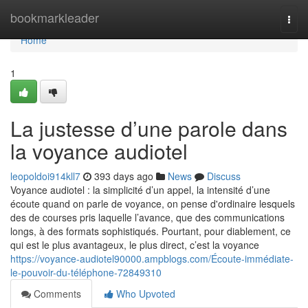
Home
bookmarkleader
Togg
navi
Home
1
La justesse d’une parole dans
la voyance audiotel
leopoldoi914kll7
393 days ago
News
Discuss
Voyance audiotel : la simplicité d’un appel, la intensité d’une
écoute quand on parle de voyance, on pense d'ordinaire lesquels
des de courses pris laquelle l’avance, que des communications
longs, à des formats sophistiqués. Pourtant, pour diablement, ce
qui est le plus avantageux, le plus direct, c’est la voyance
https://voyance-audiotel90000.ampblogs.com/Écoute-immédiate-
le-pouvoir-du-téléphone-72849310
Comments
Who Upvoted