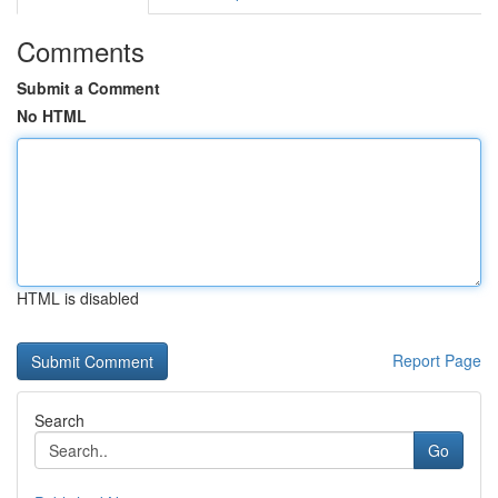
Comments
Submit a Comment
No HTML
HTML is disabled
Report Page
Search
Go