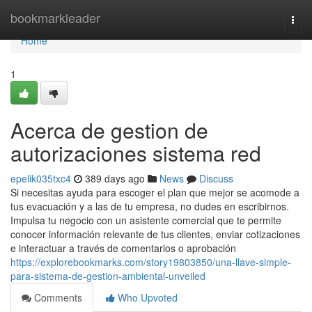
Home
bookmarkleader
Togg
navi
Home
1
Acerca de gestion de
autorizaciones sistema red
epelik035txc4
389 days ago
News
Discuss
Si necesitas ayuda para escoger el plan que mejor se acomode a
tus evacuación y a las de tu empresa, no dudes en escribirnos.
Impulsa tu negocio con un asistente comercial que te permite
conocer información relevante de tus clientes, enviar cotizaciones
e interactuar a través de comentarios o aprobación
https://explorebookmarks.com/story19803850/una-llave-simple-
para-sistema-de-gestion-ambiental-unveiled
Comments
Who Upvoted