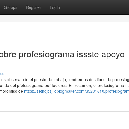
Groups
Register
Login
obre profesiograma issste apoyo
ss
os observando el puesto de trabajo, tendremos dos tipos de profesio
ando del profesiograma por factores. En resumen, el profesiograma no
compromiso de
https://sethqjcsj.idblogmaker.com/35231610/profesiogra