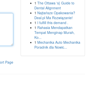
1
The Ottawa 's} Guide to
Dental Alignment
1
Najtańsze Opakowania?
Deal.pl Ma Rozwiązanie!
1
I fulfill this demand .
1
Rahasia Mendapatkan
Tempat Menginap Murah,
Ko...
1
Mechanika Auto Mechanika
Poradnik dla Nowic...
ort Page