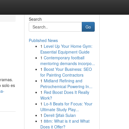
Search
Go
Published News
1
Level Up Your Home Gym:
Essential Equipment Guide
1
Contemporary football
mentoring demands incorpo...
1
Boost Your Business: SEO
for Painting Contractors
gramas.
1
Midland Refining and
 solo es
Petrochemical Powering In...
ma-
1
Red Boost Does It Really
Work?
1
Lo-fi Beats for Focus: Your
Ultimate Study Play...
1
Dereli Şifalı Suları
1
88m: What is it and What
Does it Offer?