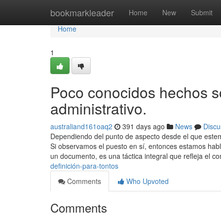
Home
bookmarkleader
Home
New
Submit
Home
1
Poco conocidos hechos s
administrativo.
australiand161oaq2
391 days ago
News
Discu
Dependiendo del punto de aspecto desde el que estem
Si observamos el puesto en sí, entonces estamos habl
un documento, es una táctica integral que refleja el 
definición-para-tontos
Comments
Who Upvoted
Comments