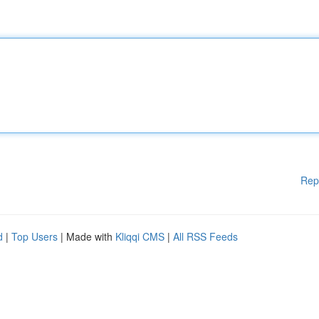
Rep
d
|
Top Users
| Made with
Kliqqi CMS
|
All RSS Feeds