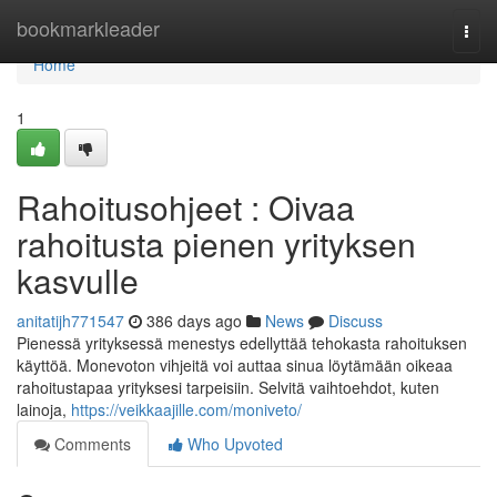
Home
bookmarkleader
Togg
navi
Home
1
Rahoitusohjeet : Oivaa
rahoitusta pienen yrityksen
kasvulle
anitatijh771547
386 days ago
News
Discuss
Pienessä yrityksessä menestys edellyttää tehokasta rahoituksen
käyttöä. Monevoton vihjeitä voi auttaa sinua löytämään oikeaa
rahoitustapaa yrityksesi tarpeisiin. Selvitä vaihtoehdot, kuten
lainoja,
https://veikkaajille.com/moniveto/
Comments
Who Upvoted