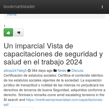
Home
bookmarkleader
Togg
navi
Home
1
Un imparcial Vista de
capacitaciones de seguridad y
salud en el trabajo 2024
alicep247wbg5
384 days ago
News
Discuss
Certificación de estatutos sociales: Certifica el contenido idéntico
de los estatutos sociales vigentes de la sociedad. La exposición
jurídico de inexactitud o nulidad de las mismas no perjudicará los
derechos de terceros de buena Seguridad, adquiridos conforme a
derecho. Srinivas’s remarks come amid escalating tensions in the
AI search and
https://medinaempresarialsst.com/capacitaciones-
sst/