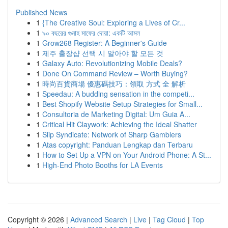
Published News
1
{The Creative Soul: Exploring a Lives of Cr...
1
৯০ বছরের গুনাহ মাফের দোয়া: একটি আমল
1
Grow268 Register: A Beginner's Guide
1
제주 출장샵 선택 시 알아야 할 모든 것
1
Galaxy Auto: Revolutionizing Mobile Deals?
1
Done On Command Review – Worth Buying?
1
時尚百貨商場 優惠碼技巧：領取 方式 全 解析
1
Speedau: A budding sensation in the competi...
1
Best Shopify Website Setup Strategies for Small...
1
Consultoria de Marketing Digital: Um Guia A...
1
Critical Hit Claywork: Achieving the Ideal Shatter
1
Slip Syndicate: Network of Sharp Gamblers
1
Atas copyright: Panduan Lengkap dan Terbaru
1
How to Set Up a VPN on Your Android Phone: A St...
1
High-End Photo Booths for LA Events
Copyright © 2026 |
Advanced Search
|
Live
|
Tag Cloud
|
Top