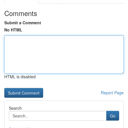
Comments
Submit a Comment
No HTML
HTML is disabled
Report Page
Search
Go