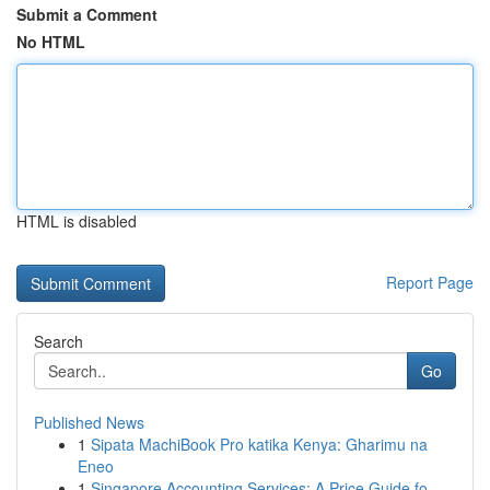
Submit a Comment
No HTML
HTML is disabled
Report Page
Search
Go
Published News
1
Sipata MachiBook Pro katika Kenya: Gharimu na
Eneo
1
Singapore Accounting Services: A Price Guide fo...