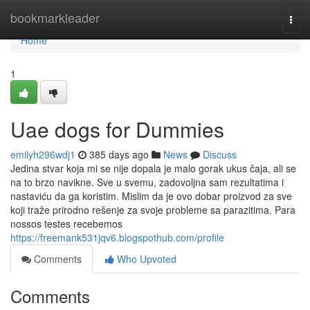
Home
bookmarkleader
Togg
navi
Home
1
Uae dogs for Dummies
emilyh296wdj1
385 days ago
News
Discuss
Jedina stvar koja mi se nije dopala je malo gorak ukus čaja, ali se
na to brzo navikne. Sve u svemu, zadovoljna sam rezultatima i
nastaviću da ga koristim. Mislim da je ovo dobar proizvod za sve
koji traže prirodno rešenje za svoje probleme sa parazitima. Para
nossos testes recebemos
https://freemank531jqv6.blogspothub.com/profile
Comments
Who Upvoted
Comments