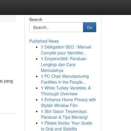
Search
Go
Published News
1
Délégation SEO : Manuel
Complet pour Identifier...
1
Emperor268: Panduan
Lengkap dan Cara
Memulainya
1
PC Chair Manufacturing
usi yang
Facilities in the People...
1
White Turkey Varieties: A
Thorough Overview
1
Enhance Home Privacy with
Stylish Window Film
1
Slot Gacor Terpercaya:
Panduan & Tips Menang!
1
Pilates Socks: Your Guide
to Grip and Stability