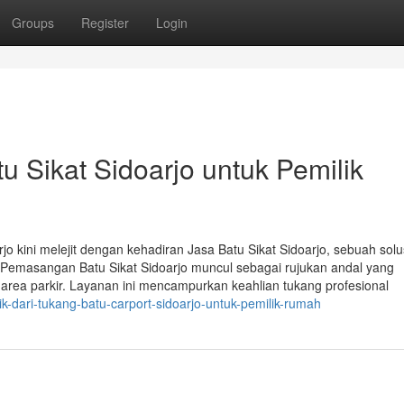
Groups
Register
Login
u Sikat Sidoarjo untuk Pemilik
arjo kini melejit dengan kehadiran Jasa Batu Sikat Sidoarjo, sebuah sol
a Pemasangan Batu Sikat Sidoarjo muncul sebagai rujukan andal yang
rea parkir. Layanan ini mencampurkan keahlian tukang profesional
aik-dari-tukang-batu-carport-sidoarjo-untuk-pemilik-rumah