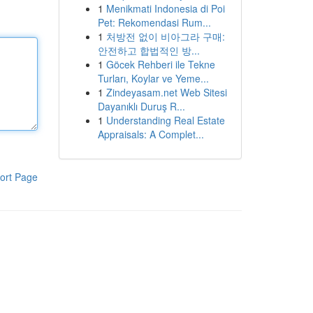
1
Menikmati Indonesia di Poi
Pet: Rekomendasi Rum...
1
처방전 없이 비아그라 구매:
안전하고 합법적인 방...
1
Göcek Rehberi ile Tekne
Turları, Koylar ve Yeme...
1
Zindeyasam.net Web Sitesi
Dayanıklı Duruş R...
1
Understanding Real Estate
Appraisals: A Complet...
ort Page