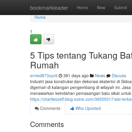
Home
bookmarkleader
Home
New
Submit
Home
1
5 Tips tentang Tukang Bat
Rumah
ernied873xyx9
381 days ago
News
Discuss
Industri jasa konstruksi dan dekorasi eksterior di Sido
digemari di kalangan pengembang di wilayah ini. Jas
menawarkan keindahan pemasangan batu sikat untuk a
https://charlieszeff.blog-ezine.com/36555317/sisi-terb
Comments
Who Upvoted
Comments