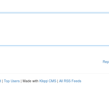
Rep
d
|
Top Users
| Made with
Kliqqi CMS
|
All RSS Feeds