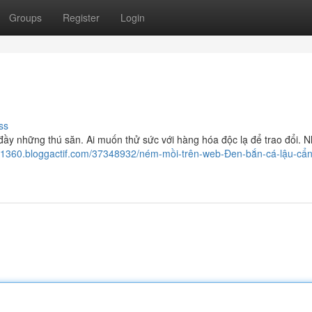
Groups
Register
Login
ss
ầy những thú săn. Ai muốn thử sức với hàng hóa độc lạ để trao đổi. 
81360.bloggactif.com/37348932/ném-mồi-trên-web-Đen-bắn-cá-lậu-cẩn