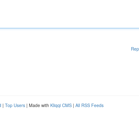
Rep
d
|
Top Users
| Made with
Kliqqi CMS
|
All RSS Feeds