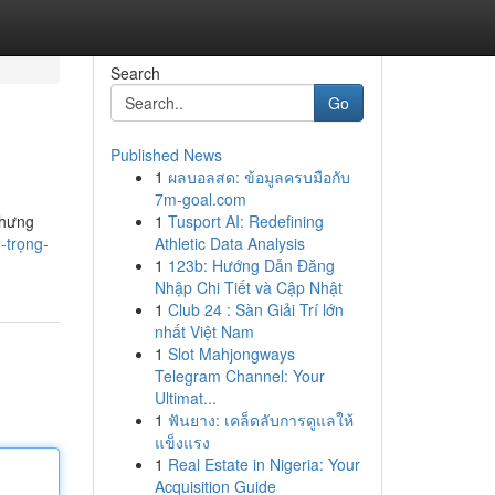
Search
Go
Published News
1
ผลบอลสด: ข้อมูลครบมือกับ
7m-goal.com
Nhưng
1
Tusport AI: Redefining
-trọng-
Athletic Data Analysis
1
123b: Hướng Dẫn Đăng
Nhập Chi Tiết và Cập Nhật
1
Club 24 : Sàn Giải Trí lớn
nhất Việt Nam
1
Slot Mahjongways
Telegram Channel: Your
Ultimat...
1
ฟันยาง: เคล็ดลับการดูแลให้
แข็งแรง
1
Real Estate in Nigeria: Your
Acquisition Guide