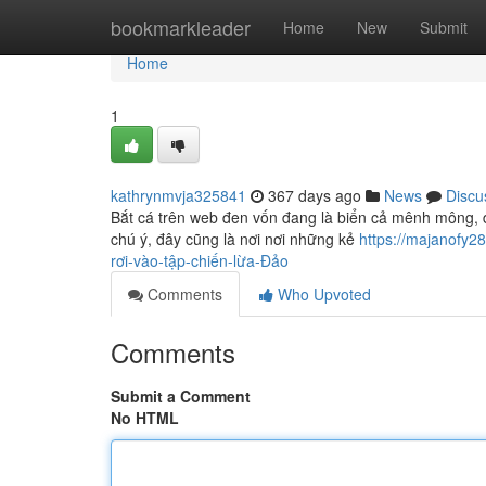
Home
bookmarkleader
Home
New
Submit
Home
1
kathrynmvja325841
367 days ago
News
Discu
Bắt cá trên web đen vốn đang là biển cả mênh mông, đ
chú ý, đây cũng là nơi nơi những kẻ
https://majanofy2
rơi-vào-tập-chiến-lừa-Đảo
Comments
Who Upvoted
Comments
Submit a Comment
No HTML