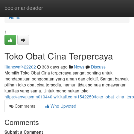
Home
bookmarkleader
Home
1
Toko Obat Cina Terpercaya
liliancwnf422202
368 days ago
News
Discuss
Memilih Toko Obat Cina terpercaya sangat penting untuk
mendapatkan pengobatan yang aman dan efektif. Sangat banyak
pilihan toko obat cina tersedia, namun tidak semua menawarkan
kualitas yang sama. Untuk menemukan toko
https://anyaksmm010440.wikikali.com/1542259/toko_obat_cina_ter
Comments
Who Upvoted
Comments
Submit a Comment