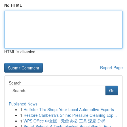
No HTML
HTML is disabled
Report Page
Search
Go
Published News
1
Hollister Tire Shop: Your Local Automotive Experts
1
Restore Canberra's Shine: Pressure Cleaning Exp...
1
WPS Office 中文版：无偿 办公 工具 深度 分析
1
Smart School: A Technological Revolution in Edu...