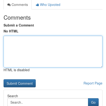
Comments
Who Upvoted
Comments
Submit a Comment
No HTML
HTML is disabled
Report Page
Search
Go