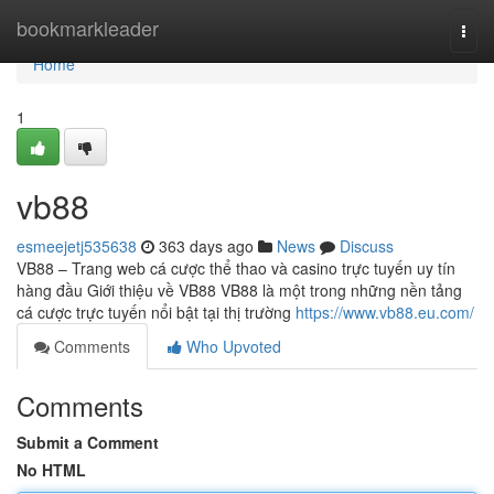
Home
bookmarkleader
Togg
navi
Home
1
vb88
esmeejetj535638
363 days ago
News
Discuss
VB88 – Trang web cá cược thể thao và casino trực tuyến uy tín
hàng đầu Giới thiệu về VB88 VB88 là một trong những nền tảng
cá cược trực tuyến nổi bật tại thị trường
https://www.vb88.eu.com/
Comments
Who Upvoted
Comments
Submit a Comment
No HTML