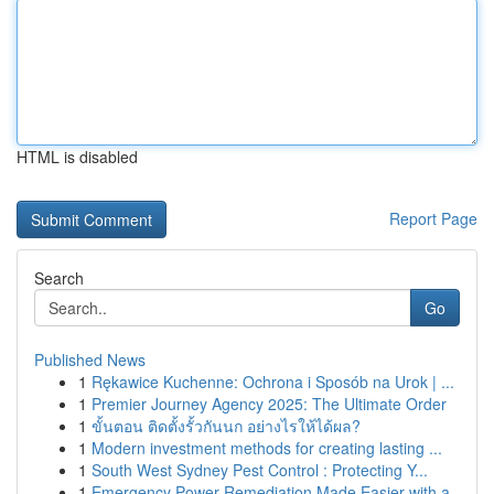
HTML is disabled
Report Page
Search
Go
Published News
1
Rękawice Kuchenne: Ochrona i Sposób na Urok | ...
1
Premier Journey Agency 2025: The Ultimate Order
1
ขั้นตอน ติดตั้งรั้วกันนก อย่างไรให้ได้ผล?
1
Modern investment methods for creating lasting ...
1
South West Sydney Pest Control : Protecting Y...
1
Emergency Power Remediation Made Easier with a