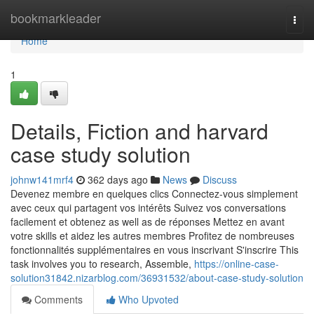
Home
bookmarkleader
Togg
navi
Home
1
Details, Fiction and harvard
case study solution
johnw141mrf4
362 days ago
News
Discuss
Devenez membre en quelques clics Connectez-vous simplement
avec ceux qui partagent vos intérêts Suivez vos conversations
facilement et obtenez as well as de réponses Mettez en avant
votre skills et aidez les autres membres Profitez de nombreuses
fonctionnalités supplémentaires en vous inscrivant S'inscrire This
task involves you to research, Assemble,
https://online-case-
solution31842.nizarblog.com/36931532/about-case-study-solution
Comments
Who Upvoted