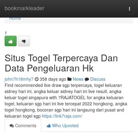
Home
bookmarkleader
Togg
navi
Home
1
Situs Togel Terpercaya Dan
Data Pengeluaran Hk
john7h18mhy7
358 days ago
News
Discuss
Find recommended live draw sgp terpercaya, togel keluaran
sidney hari ini, angka keluar sidney hari ini live result, angka
keluar togel singapura with 7RAJATOGEL for angka keluaran
togel, keluaran sgp hari ini live tercepat 2022 hongkong, angka
togel hongkong, bocoran sgp hari ini langsung dari pusat and
keluaran togel sgp
https://link7raja.com/
Comments
Who Upvoted