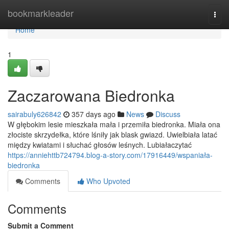
Home
bookmarkleader
Togg
navi
Home
1
Zaczarowana Biedronka
sairabuly626842
357 days ago
News
Discuss
W głębokim lesie mieszkała mała i przemiła biedronka. Miała ona
złociste skrzydełka, które lśniły jak blask gwiazd. Uwielbiała latać
między kwiatami i słuchać głosów leśnych. Lubiałaczytać
https://anniehttb724794.blog-a-story.com/17916449/wspaniała-
biedronka
Comments
Who Upvoted
Comments
Submit a Comment