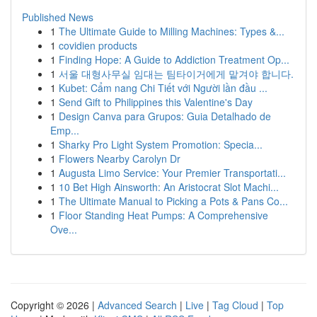
Published News
1
The Ultimate Guide to Milling Machines: Types &...
1
covidien products
1
Finding Hope: A Guide to Addiction Treatment Op...
1
서울 대형사무실 임대는 팀타이거에게 맡겨야 합니다.
1
Kubet: Cẩm nang Chi Tiết với Người lần đầu ...
1
Send Gift to Philippines this Valentine's Day
1
Design Canva para Grupos: Guia Detalhado de
Emp...
1
Sharky Pro Light System Promotion: Specia...
1
Flowers Nearby Carolyn Dr
1
Augusta Limo Service: Your Premier Transportati...
1
10 Bet High Ainsworth: An Aristocrat Slot Machi...
1
The Ultimate Manual to Picking a Pots & Pans Co...
1
Floor Standing Heat Pumps: A Comprehensive
Ove...
Copyright © 2026 |
Advanced Search
|
Live
|
Tag Cloud
|
Top