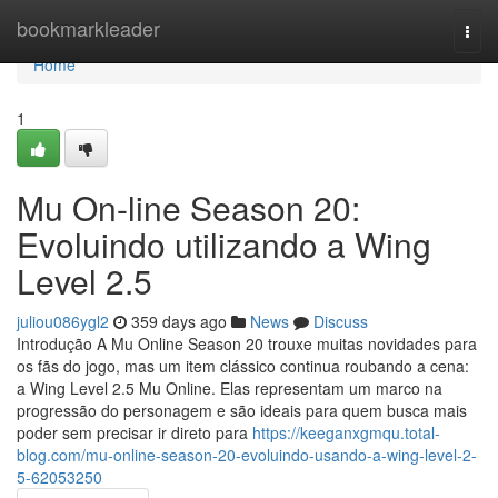
Home
bookmarkleader
Togg
navi
Home
1
Mu On-line Season 20:
Evoluindo utilizando a Wing
Level 2.5
juliou086ygl2
359 days ago
News
Discuss
Introdução A Mu Online Season 20 trouxe muitas novidades para
os fãs do jogo, mas um item clássico continua roubando a cena:
a Wing Level 2.5 Mu Online. Elas representam um marco na
progressão do personagem e são ideais para quem busca mais
poder sem precisar ir direto para
https://keeganxgmqu.total-
blog.com/mu-online-season-20-evoluindo-usando-a-wing-level-2-
5-62053250