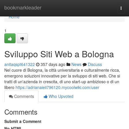
Home
bookmarkleader
Togg
navi
Home
1
Sviluppo Siti Web a Bologna
anitaqspt641322
357 days ago
News
Discuss
Nel cuore di Bologna, la città universitaria e culturalmente ricca,
emergono soluzioni innovative per la sviluppo di siti web. Che si
tratti di un'azienda in crescita, di uno start-up ambizioso o di un
libero
https://adrianaieii796120.mycoolwiki.com/user
Comments
Who Upvoted
Comments
Submit a Comment
No HTML