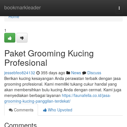
Home
bookmarkleader
Togg
navi
Home
1
Paket Grooming Kucing
Profesional
jessebfeo824132
355 days ago
News
Discuss
Berikan kucing kesayangan Anda perawatan terbaik dengan jasa
grooming profesional. Kami memiliki tukang cukur handal yang
akan membersihkan bulu kucing Anda dengan cermat. Kami juga
menyediakan berbagai layanan
https://faunafella.co.id/jasa-
grooming-kucing-panggilan-terdekat/
Comments
Who Upvoted
Comments