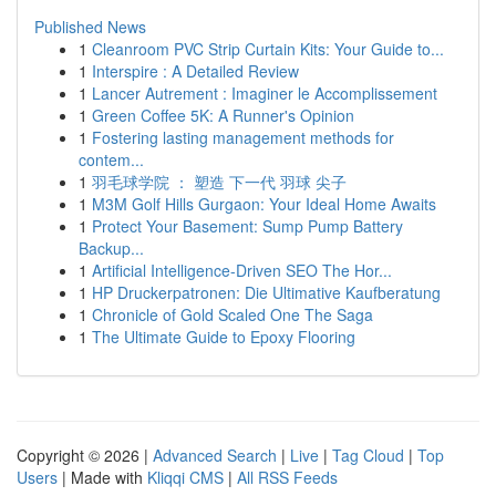
Published News
1
Cleanroom PVC Strip Curtain Kits: Your Guide to...
1
Interspire : A Detailed Review
1
Lancer Autrement : Imaginer le Accomplissement
1
Green Coffee 5K: A Runner's Opinion
1
Fostering lasting management methods for
contem...
1
羽毛球学院 ： 塑造 下一代 羽球 尖子
1
M3M Golf Hills Gurgaon: Your Ideal Home Awaits
1
Protect Your Basement: Sump Pump Battery
Backup...
1
Artificial Intelligence-Driven SEO The Hor...
1
HP Druckerpatronen: Die Ultimative Kaufberatung
1
Chronicle of Gold Scaled One The Saga
1
The Ultimate Guide to Epoxy Flooring
Copyright © 2026 |
Advanced Search
|
Live
|
Tag Cloud
|
Top
Users
| Made with
Kliqqi CMS
|
All RSS Feeds