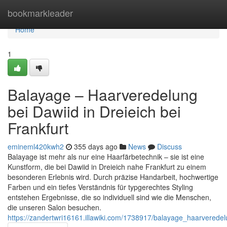
Home
bookmarkleader
Home
1
Balayage – Haarveredelung
bei Dawiid in Dreieich bei
Frankfurt
emineml420kwh2
355 days ago
News
Discuss
Balayage ist mehr als nur eine Haarfärbetechnik – sie ist eine
Kunstform, die bei Dawiid in Dreieich nahe Frankfurt zu einem
besonderen Erlebnis wird. Durch präzise Handarbeit, hochwertige
Farben und ein tiefes Verständnis für typgerechtes Styling
entstehen Ergebnisse, die so individuell sind wie die Menschen,
die unseren Salon besuchen.
https://zandertwri16161.illawiki.com/1738917/balayage_haarveredel