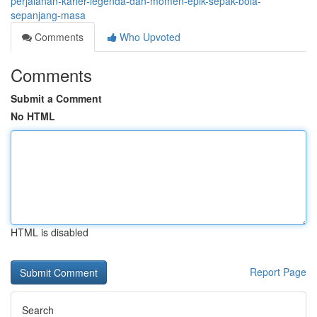
perjalanan-karier-legenda-dan-momen-epik-sepak-bola-
sepanjang-masa
Comments
Who Upvoted
Comments
Submit a Comment
No HTML
HTML is disabled
Report Page
Search