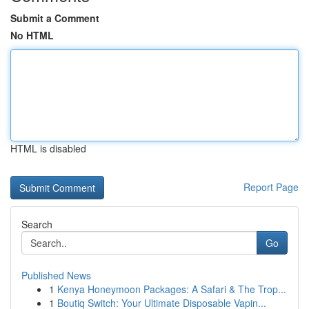
Submit a Comment
No HTML
HTML is disabled
Report Page
Search
Go
Published News
1
Kenya Honeymoon Packages: A Safari & The Trop...
1
Boutiq Switch: Your Ultimate Disposable Vapin...