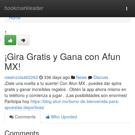
Home
bookmarkleader
Togg
navi
Home
1
¡Gira Gratis y Gana con Afun
MX!
owainzola462262
336 days ago
News
Discuss
¡Dale una vuelta a tu suerte! Con Afun MX , puedes dar spins
gratis y ganar increíbles regalos . Obtén la app ahora mismo en
tu teléfono y comienza a jugar . ¡Las posibilidades son enormes!
Participa hoy
https://blog.afun.mx/bono-de-bienvenida-para-
apuestas-deportivas/
Comments
Who Upvoted
Comments