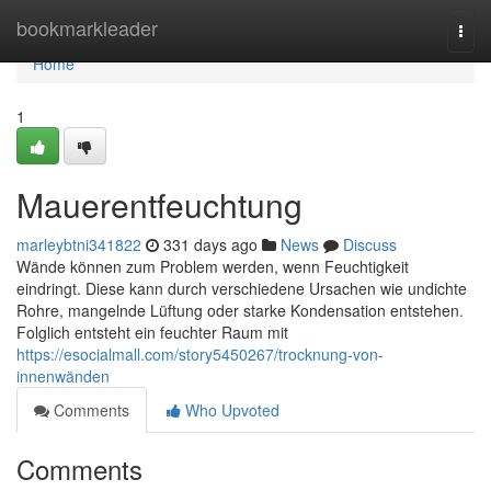
Home
bookmarkleader
Togg
navi
Home
1
Mauerentfeuchtung
marleybtni341822
331 days ago
News
Discuss
Wände können zum Problem werden, wenn Feuchtigkeit
eindringt. Diese kann durch verschiedene Ursachen wie undichte
Rohre, mangelnde Lüftung oder starke Kondensation entstehen.
Folglich entsteht ein feuchter Raum mit
https://esocialmall.com/story5450267/trocknung-von-
innenwänden
Comments
Who Upvoted
Comments