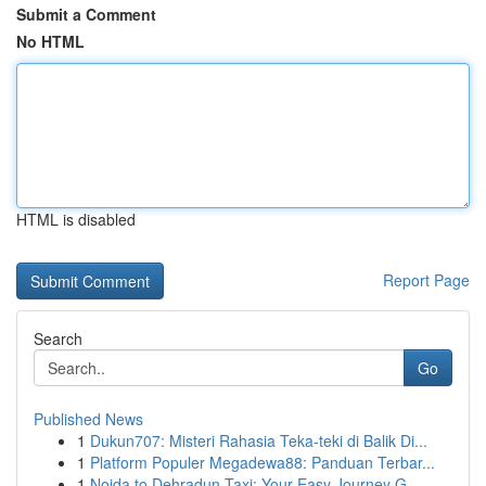
Submit a Comment
No HTML
HTML is disabled
Report Page
Search
Go
Published News
1
Dukun707: Misteri Rahasia Teka-teki di Balik Di...
1
Platform Populer Megadewa88: Panduan Terbar...
1
Noida to Dehradun Taxi: Your Easy Journey G...