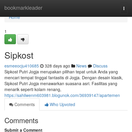
Home
bookmarkleader
Togg
navi
Home
1
Sipkost
esmeeocju410685
328 days ago
News
Discuss
Sipkost Putri Jogja merupakan pilihan tepat untuk Anda yang
mencari tempat tinggal fantastis di Jogja. Dengan desain klasik,
Sipkost Putri Jogja menawarkan suasana asri. Fasilitas yang
menarik seperti kolam renang,
https://sahilwenm603981.blogunok.com/36939147/apartemen
Comments
Who Upvoted
Comments
Submit a Comment